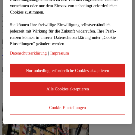
vornehmen oder nur dem Einsatz von unbedingt erforderlichen
Unsere Mitarbeiterinnen und Mitarbeiter verfügen neben der
Cookies zustimmen.
maschinentechnischen Kompetenz im klassischen Verkehrswege-
sowie Hoch- und Ingenieurbau über ein umfassendes Know-how in
Sie können Ihre freiwillige Einwilligung selbstverständlich
den Spezialgebieten Anlagentechnik, Wasserbau, Spezialtiefbau,
Brückenbau und Tunnelbau.
jederzeit mit Wirkung für die Zukunft widerrufen. Ihre Prä­fe­
renzen können in unserer Datenschutzerklärung unter „Cookie-
Einstellungen“ geändert werden.
QUICKLINKS
Datenschutzerklärung
|
Impressum
Einkaufsbedingungen
Grundsatzerklärung LkSG
Informationen zur Rechnungszustellung
Mehr
Nur unbedingt erforderliche Cookies akzeptieren
LINKS
Geschäftsfelder
Alle Cookies akzeptieren
Cookie-Einstellungen