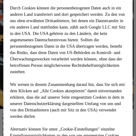
Durch Cookies können die personenbezogenen Daten auch in ein
anderes Land transferiert und dort gespeichert werden. Zu den von
uns oben erwähnten Drittanbietern, bei denen ein Datentransfer in
ein anderes Land stattfinden kann, zählt auch Google LLC mit Sitz
in den USA. Die USA gehören zu den Ländern, die kein
angemessenes Datenschutzniveau bieten. Sollten die
personenbezogenen Daten in die USA übertragen werden, besteht
das Risiko, dass diese Daten von US-Behörden zu Kontroll- und
Überwachungszwecken verarbeitet werden können, ohne dass der
betroffenen Person möglicherweise Rechtsbehelfsmöglichkeiten
zustehen.
Wir weisen in diesem Zusammenhang darauf hin, dass Sie sich mit
dem Klicken auf „Alle Cookies akzeptieren“ damit ein­ver­standen
erklären, dass die auf unserer Seite eingesetzten Cookies in dem in
unserer Datenschutzerklärung dargestellten Umfang von uns und
von den Drittanbietern (auch mit Sitz in den USA) verwendet
Als maschinentechnische Servicedienstleisterin der STRABAG
werden dürfen.
Gruppe zählt die konzerninterne Disposition, Vermietung, Wartung,
Instandhaltung und Instandsetzung aller Baumaschinen und
Fahrzeuge zu unseren Hauptaufgaben. Zudem regeln wir die
Alternativ können Sie unter „Cookie-Einstellungen“ einzelne
Beschaffung und die Verwertung der gesamten Mobilien.
Einstellungsmöglichkeiten zu den von uns eingesetzten Cookies